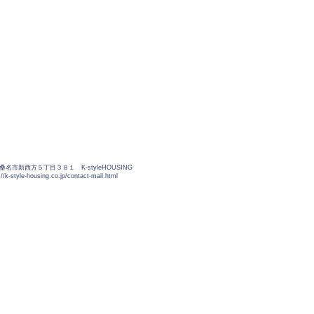
三重県桑名市新西方５丁目３８１ K-styleHOUSING
://k-style-housing.co.jp/contact-mail.html