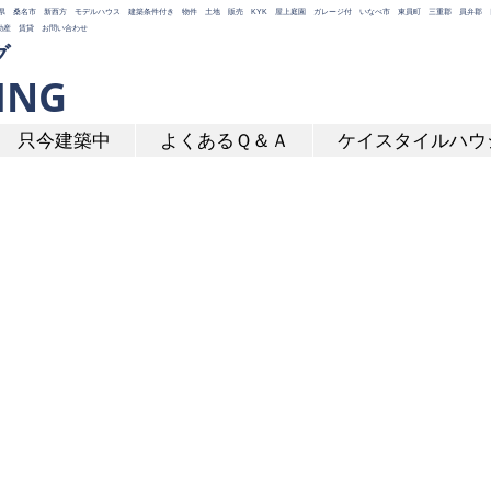
NG 三重県 桑名市 新西方 モデルハウス 建築条件付き 物件 土地 販売 KYK 屋上庭園 ガレージ付 いなべ市 東員町 三重郡 員弁
築 不動産 賃貸 お問い合わせ
グ
ING​
只今建築中
よくあるＱ＆Ａ
ケイスタイルハウ