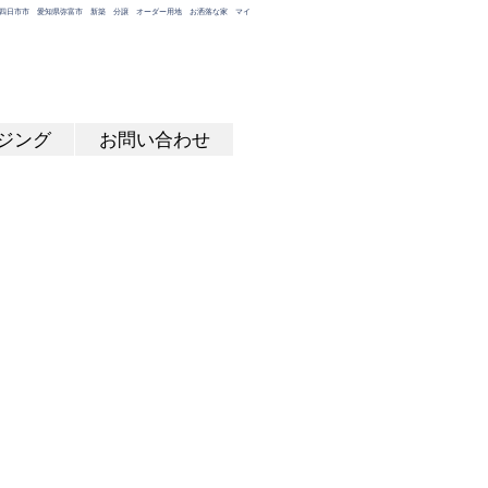
郡 四日市市 愛知県弥富市 新築 分譲 オーダー用地 お洒落な家 マイ
ジング
お問い合わせ